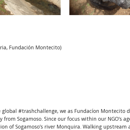
aria, Fundación Montecito)
e global #trashchallenge, we as Fundacíon Montecito d
y from Sogamoso. Since our focus within our NGO’s agen
tion of Sogamoso’s river Monquira. Walking upstream al